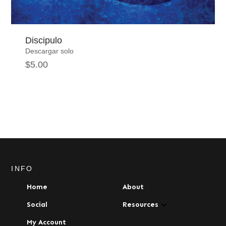
Discipulo
Descargar solo
$
5.00
INFO
Home
About
Social
Resources
My Account